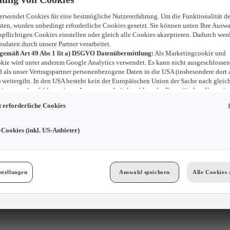
verwendet Cookies für eine bestmögliche Nutzererfahrung. Um die Funktionalität d
sten, wurden unbedingt erforderliche Cookies gesetzt. Sie können unten Ihre Auswa
spflichtigen Cookies einstellen oder gleich alle Cookies akzeptieren. Dadurch wer
nsdaten durch unsere Partner verarbeitet.
 gemäß Art 49 Abs 1 lit a) DSGVO Datenübermittlung:
Als Marketingcookie und
kie wird unter anderem Google Analytics verwendet. Es kann nicht ausgeschlossen
d als unser Vertragspartner personenbezogene Daten in die USA (insbesondere dort 
weitergibt. In den USA besteht kein der Europäischen Union der Sache nach gleic
iveau und es fehlt an einem Angemessenheitsbeschluss der Europäischen Kommiss
ür Sie Risiken ergeben, weil Sie Ihre Rechte als Betroffener in den USA nicht wirk
 erforderliche Cookies
können, in den USA keine Datenschutzgrundsätze bestehen, und weil nicht ausges
 dass aufgrund aktueller Gesetze US-Sicherheitsbehörden einen Zugriff auf Daten 
i Eingriffe in Ihre persönlichen Rechte und Freiheiten nicht auf das absolut Notw
-Cookies (inkl. US-Anbieter)
ind.
Sollten Sie das Setzen von Cookies für Marketingzwecke oder Leistungscook
ster erlauben, dann stimmen Sie damit auch gemäß Art 49 Abs 1 lit a) DSGVO d
 der in den entsprechenden Cookies enthaltenen personenbezogenen Daten zu. D
 für Zwecke von Google Analytics gesetzt werden, finden Sie in den Cookie-Eins
stellungen
Auswahl speichern
Alle Cookies 
bseite.
n frei, Ihre Einwilligung jederzeit zu geben, zu verweigern oder zurückzuziehen.
Cookies für Marketingzwecke:
Sofern Sie über einen von uns personalisierten Link
ngen, können Ihre erzeugten Daten, sofern Sie dem explizit zugestimmt („Cookies 
cke“) haben, von Ihrem zugeordneten Händler bzw. im Falle eines Porsche Betrieb
GmbH & Co KG, eingesehen werden.